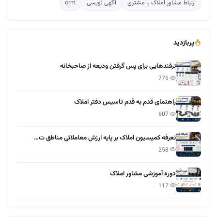
ارتباط مشاور املاک با مشتری
آگهی نویسی
crm
پربازدید
ترفندهایی برای پس گرفتن ودیعه از صاحبخانه
776
راهنمای قدم به قدم تاسیس دفتر املاک
607
تعرفه کمیسیون املاک بر پایه ارزش معاملاتی مناطق ت…
258
دوره آموزشی مشاور املاک
117