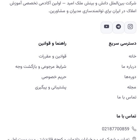
شرکت بین‌الملل دانش و بینش ملک امید — اولین آکادمی تخصصی آموزش
املاک در ایران برای توانمندسازی مدیران و مشاورین.
دسترسی سریع
راهنما و قوانین
خانه
قوانین و مقررات
درباره ما
شرایط مرجوعی و بازگشت وجه
دوره‌ها
حریم خصوصی
مجله
پشتیبانی و پیگیری
تماس با ما
تماس با ما
02187700859
تهران - شهرک غرب - خیابان دادمان - کوچه فائزدشتی - بن بست اول -