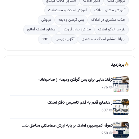
پربازدید
ترفندهایی برای پس گرفتن ودیعه از صاحبخانه
776
راهنمای قدم به قدم تاسیس دفتر املاک
607
تعرفه کمیسیون املاک بر پایه ارزش معاملاتی مناطق ت…
258
دوره آموزشی مشاور املاک
117
آخرین مقالات
تعاون در املاک چیست؟
15:28 - 1405/04/01