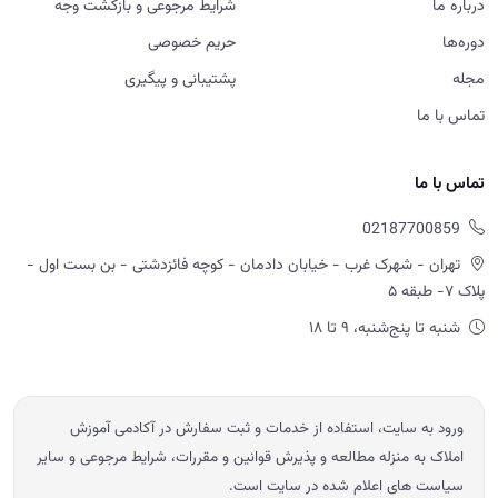
02187700859
تهران - شهرک غرب - خیابان دادمان - کوچه فائزدشتی - بن بست اول -
پلاک ۷- طبقه ۵
شنبه تا پنج‌شنبه، ۹ تا ۱۸
ورود به سایت، استفاده از خدمات و ثبت سفارش در آکادمی آموزش
املاک به منزله مطالعه و پذیرش قوانین و مقررات، شرایط مرجوعی و سایر
سیاست های اعلام شده در سایت است.
© 2026 آموزش املاک امید ابراهیمی — تمامی حقوق محفوظ است.
Powered by OE