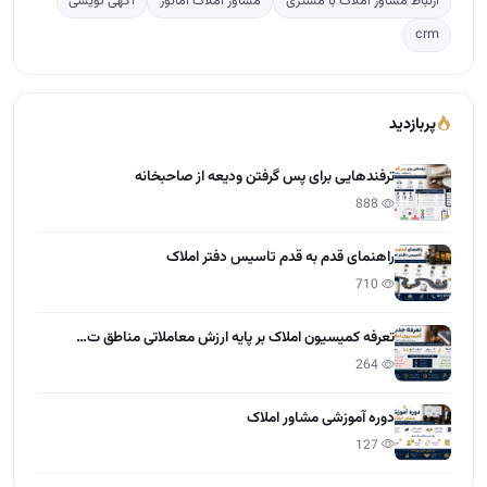
ارتباط مشاور املاک با مشتری
مشاور املاک آماتور
آگهی نویسی
crm
پربازدید
ترفندهایی برای پس گرفتن ودیعه از صاحبخانه
888
راهنمای قدم به قدم تاسیس دفتر املاک
710
تعرفه کمیسیون املاک بر پایه ارزش معاملاتی مناطق ت…
264
دوره آموزشی مشاور املاک
127