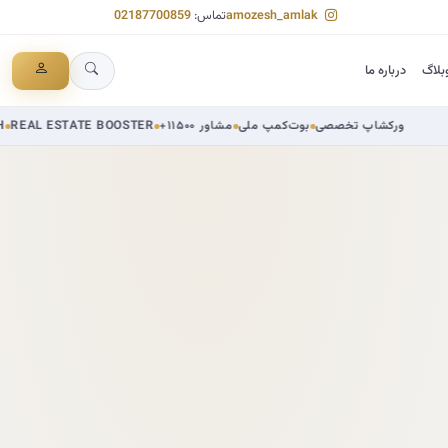
amozesh_amlak
تماس:
02187700859
بلاگ
درباره ما
M املاک
ورکشاپ تخصصی
بوت‌کمپ ملی
+۱۱۵۰۰ مشاور
TATE BOOSTER