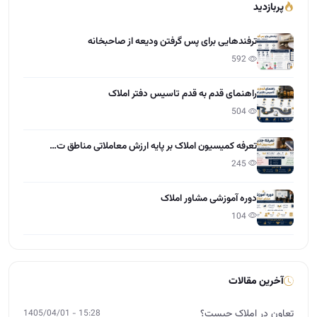
پربازدید
ترفندهایی برای پس گرفتن ودیعه از صاحبخانه
592
راهنمای قدم به قدم تاسیس دفتر املاک
504
تعرفه کمیسیون املاک بر پایه ارزش معاملاتی مناطق ت…
245
دوره آموزشی مشاور املاک
104
آخرین مقالات
تعاون در املاک چیست؟
15:28 - 1405/04/01