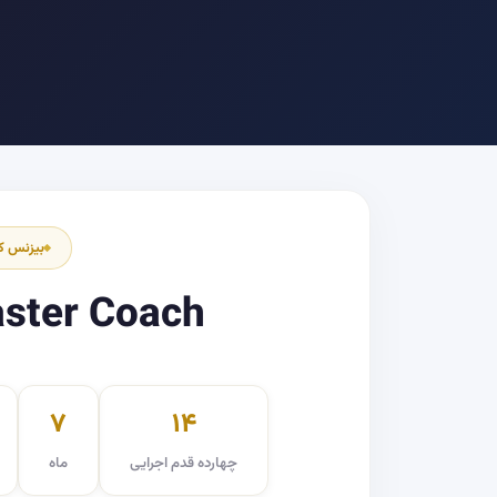
بیزنس ک
ster Coach
۷
۱۴
چهارده قدم اجرایی
ماه