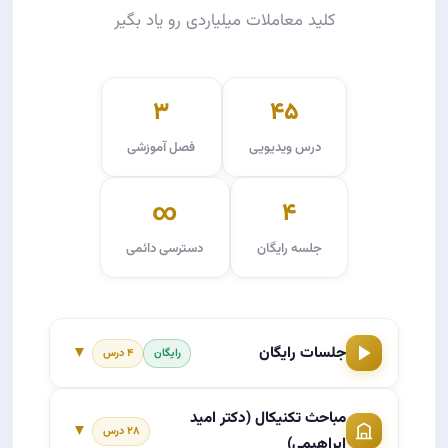
کلید معاملات میلیاردی رو یاد بگیر
۳
۴۵
درس ویدیویی
فصل آموزشی
∞
۴
جلسه رایگان
دسترسی دائمی
جلسات رایگان
▼
رایگان
۴ درس
مباحث تکنیکال (دکتر امید
مقدمه
۱
پخش ویدیو
▼
۲۸ درس
ابراهیمی)