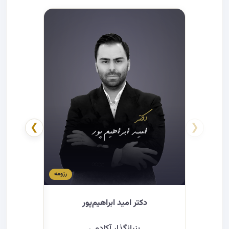
❯
❮
رزومه
دکتر امید ابراهیم‌پور
د
بنیانگذار آکادمی
مت