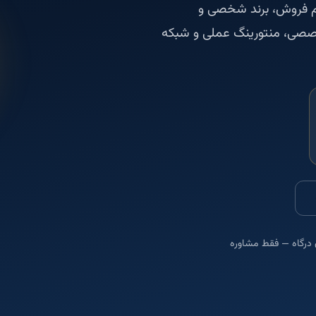
م فروش، برند شخصی و
صصی، منتورینگ عملی و شبکه
درگاه — فقط مشاوره