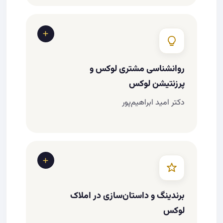
تفاوت لوکس با پرمیوم و لاکچری فیک
چرا مشتری لوکس «محصول» نمی‌خرد، «جایگاه»
می‌خرد
بومی‌سازی استانداردهای جهانی بازاریابی لوکس
روانشناسی مشتری لوکس و
در ایران
پرزنتیشن لوکس
دکتر امید ابراهیم‌پور
رفتار مصرف‌کننده لوکس در ایران و دنیا
رازهای پنهان خریداران لوکس (پرستیژ، اعتماد،
امنیت، انحصار، تجربه، داستان)
اصل «Value over Price»
برندینگ و داستان‌سازی در املاک
تکنیک‌های معرفی ملک لوکس بدون ذکر قیمت
لوکس