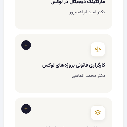
مارکتینگ دیجیتال در لوکس
مدیریت دسترسی: همه نباید فایل لوکس را
دکتر امید ابراهیم‌پور
ببینند
شبکه‌های اجتماعی لوکس (اینستاگرام، لینکدین،
Pinterest)
اهمیت عکاسی و ویدیو High-End (drone
shots، cinematic)
کارگزاری قانونی پروژه‌های لوکس
دکتر محمد الماسی
قرارداد کارگزاری برای دریافت کمیسیون بیشتر
نحوه تبادل ارز و سکه در پروژه‌های لوکس
جابجایی امن در مبالغ بالا و جابجایی ثمن در
قراردادهای سنگین