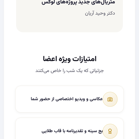
متریال‌های جدید پروژه‌های لوکس
با وکیل مالک چطور وارد مراودات شویم؟ چه
دکتر وحید آریان
چیزهایی برایشان کلیدی است؟
متریال‌های لوکس و جدید نما و مشاعات
متریال‌های داخلی (کابینت، شیرآلات و…)
امتیازات ویژه اعضا
نحوه پرزنت متریال لوکس چگونه است؟
جزئیاتی که یک شب را خاص می‌کنند
عکاسی و ویدیو اختصاصی از حضور شما
بج سینه و تقدیرنامه با قاب طلایی