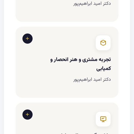
دکتر امید ابراهیم‌پور
ساخت برند شخصی لوکس به‌عنوان مشاور یا
مدیر
زبان بدن و پرزنتیشن در معاملات لوکس
چرا «داستان پروژه» مهم‌تر از متراژ و قیمت است
تجربه مشتری و هنر انحصار و
نمونه‌های جهانی (Emaar، Damac،
کمیابی
Sotheby's)
دکتر امید ابراهیم‌پور
ریزجزئیات VIP experience (دعوت‌نامه،
پذیرایی، موسیقی، فضا…)
لحظه اولین تماس تا بازدید
هنر گفتن «ظرفیت محدود»