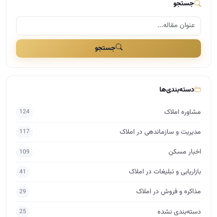
مشاوره املاک
124
مدیریت و سازماندهی در املاک
117
اخبار مسکن
109
بازاریابی و تبلیغات در املاک
41
مذاکره و فروش در املاک
29
دسته‌بندی نشده
25
برندینگ در املاک
17
راه اندازی املاک
15
اساتید
10
حقوق در املاک
7