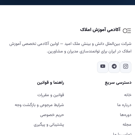
دسترسی سریع
راهنما و قوانین
خانه
قوانین و مقررات
درباره ما
شرایط مرجوعی و بازگشت وجه
دوره‌ها
حریم خصوصی
مجله
پشتیبانی و پیگیری
تماس با ما
تماس با ما
02187700859
تهران - شهرک غرب - خیابان دادمان - کوچه فائزدشتی - بن بست اول -
پلاک ۷- طبقه ۵
شنبه تا پنج‌شنبه، ۹ تا ۱۸