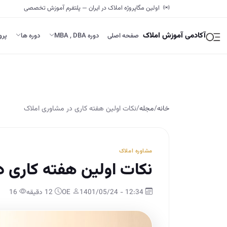
اولین مگاپروژه املاک در ایران — پلتفرم آموزش تخصصی
آکادمی آموزش املاک
صفحه اصلی
دوره MBA , DBA
دوره ها
پرو
خانه
/
مجله
/
نکات اولین هفته کاری در مشاوری املاک
مشاوره املاک
نکات اولین هفته کاری د
12:34 - 1401/05/24
OE
12 دقیقه
16