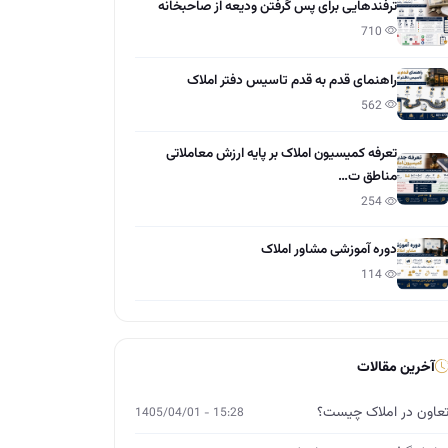
ترفندهایی برای پس گرفتن ودیعه از صاحبخانه
710
راهنمای قدم به قدم تاسیس دفتر املاک
562
تعرفه کمیسیون املاک بر پایه ارزش معاملاتی
مناطق ت…
254
دوره آموزشی مشاور املاک
114
آخرین مقالات
عاون در املاک چیست؟
15:28 - 1405/04/01