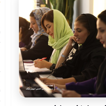
م
م
ا
ب
م
د
ب
ر
ا
ح