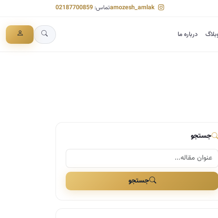
amozesh_amlak
تماس:
02187700859
بلاگ
درباره ما
جستجو
جستجو