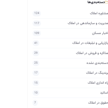
دسته‌بندی‌ها
شاوره املاک
124
دیریت و سازماندهی در املاک
117
خبار مسکن
109
ازاریابی و تبلیغات در املاک
41
ذاکره و فروش در املاک
29
سته‌بندی نشده
25
رندینگ در املاک
17
اه اندازی املاک
15
ساتید
10
قوق در املاک
7