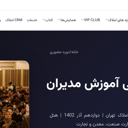
ژه های املاک
VIP CLUB
همایش‌ها
کتاب
خدمات
CRM املاک
و
خانه
/
دوره حضوری
آموزش مدیران
دومین همایش ملی آموزش مدیران و مشاورین املاک تهران | دوازدهم آذر 1402 | هتل
وزارت صنعت، معدن و تجارت