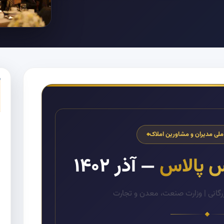
ی مدیران و مشاورین املاک
س پالاس
— آذر ۱۴۰۲
زرگانی | وزارت صنعت، معدن و تجارت