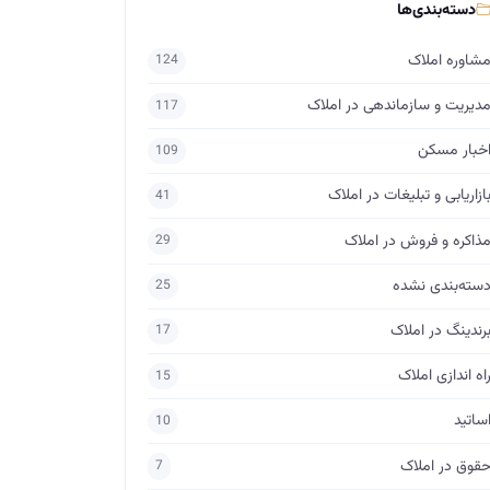
دسته‌بندی‌ها
شاوره املاک
124
دیریت و سازماندهی در املاک
117
خبار مسکن
109
ازاریابی و تبلیغات در املاک
41
ذاکره و فروش در املاک
29
سته‌بندی نشده
25
رندینگ در املاک
17
اه اندازی املاک
15
ساتید
10
قوق در املاک
7