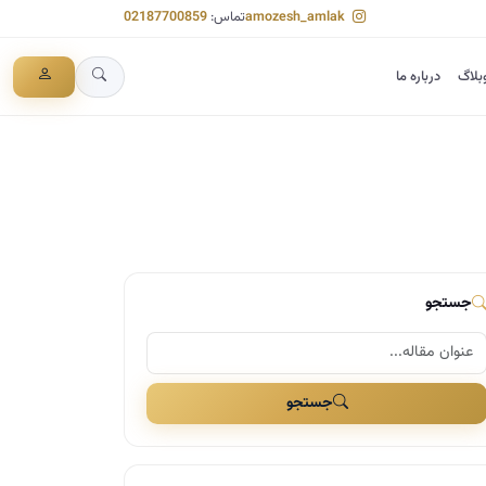
amozesh_amlak
تماس:
02187700859
بلاگ
درباره ما
جستجو
جستجو