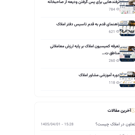
ترفندهایی برای پس گرفتن ودیعه از صاحبخانه
784
راهنمای قدم به قدم تاسیس دفتر املاک
621
تعرفه کمیسیون املاک بر پایه ارزش معاملاتی
مناطق ت…
260
دوره آموزشی مشاور املاک
118
آخرین مقالات
عاون در املاک چیست؟
15:28 - 1405/04/01