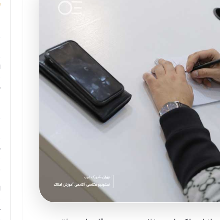
م
م
ا
ب
م
د
ب
ر
ا
ح