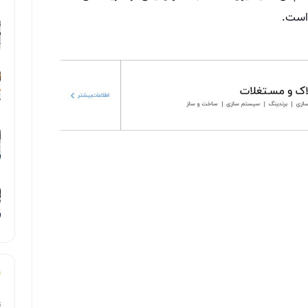
 است.
ت