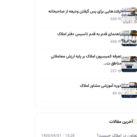
ترفندهایی برای پس گرفتن ودیعه از صاحبخانه
539
راهنمای قدم به قدم تاسیس دفتر املاک
450
تعرفه کمیسیون املاک بر پایه ارزش معاملاتی
مناطق ت…
237
دوره آموزشی مشاور املاک
89
آخرین مقالات
عاون در املاک چیست؟
15:28 - 1405/04/01