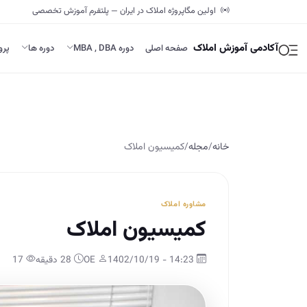
اولین مگاپروژه املاک در ایران — پلتفرم آموزش تخصصی
آکادمی آموزش املاک
صفحه اصلی
دوره MBA , DBA
دوره ها
پرو
خانه
/
مجله
/
کمیسیون املاک
مشاوره املاک
کمیسیون املاک
14:23 - 1402/10/19
OE
28 دقیقه
17