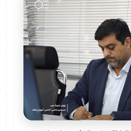
م
م
ا
ب
م
د
ب
ر
ا
ح