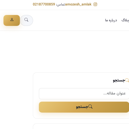
amozesh_amlak
تماس:
02187700859
بلاگ
درباره ما
جستجو
جستجو