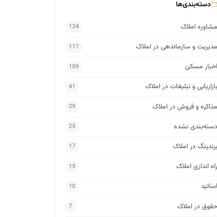
دسته‌بندی‌ها
شاوره املاک
124
دیریت و سازماندهی در املاک
117
خبار مسکن
109
ازاریابی و تبلیغات در املاک
41
ذاکره و فروش در املاک
29
سته‌بندی نشده
25
رندینگ در املاک
17
اه اندازی املاک
15
ساتید
10
قوق در املاک
7