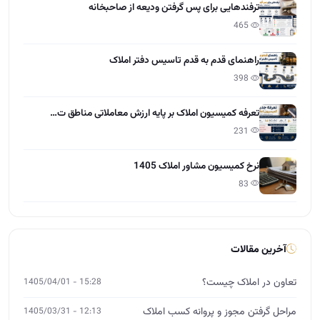
ترفندهایی برای پس گرفتن ودیعه از صاحبخانه
465
راهنمای قدم به قدم تاسیس دفتر املاک
398
تعرفه کمیسیون املاک بر پایه ارزش معاملاتی مناطق ت…
231
نرخ کمیسیون مشاور املاک 1405
83
آخرین مقالات
تعاون در املاک چیست؟
15:28 - 1405/04/01
مراحل گرفتن مجوز و پروانه کسب املاک
12:13 - 1405/03/31