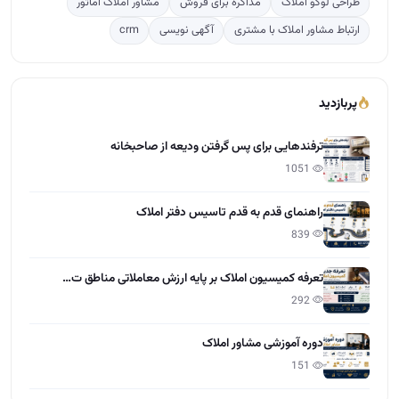
طراحی لوگو املاک
مذاکره برای فروش
مشاور املاک آماتور
ارتباط مشاور املاک با مشتری
آگهی نویسی
crm
پربازدید
ترفندهایی برای پس گرفتن ودیعه از صاحبخانه
1051
راهنمای قدم به قدم تاسیس دفتر املاک
839
تعرفه کمیسیون املاک بر پایه ارزش معاملاتی مناطق ت…
292
دوره آموزشی مشاور املاک
151