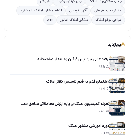
جذب مشتری در املاک
پس گرفتن ودیعه
فروش
مذاکره برای فروش
آگهی نویسی
ارتباط مشاور املاک با مشتری
طراحی لوگو املاک
مشاور املاک آماتور
crm
پربازدید
ترفندهایی برای پس گرفتن ودیعه از صاحبخانه
556
راهنمای قدم به قدم تاسیس دفتر املاک
464
تعرفه کمیسیون املاک بر پایه ارزش معاملاتی مناطق ت…
241
دوره آموزشی مشاور املاک
90