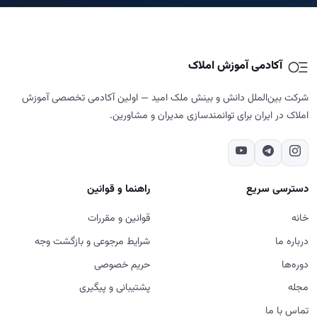
دسترسی سریع
راهنما و قوانین
خانه
قوانین و مقررات
درباره ما
شرایط مرجوعی و بازگشت وجه
دوره‌ها
حریم خصوصی
مجله
پشتیبانی و پیگیری
تماس با ما
تماس با ما
02187700859
تهران - شهرک غرب - خیابان دادمان - کوچه فائزدشتی - بن بست اول -
پلاک ۷- طبقه ۵
شنبه تا پنج‌شنبه، ۹ تا ۱۸