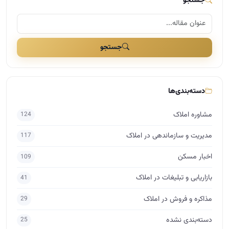
مشاوره املاک
124
مدیریت و سازماندهی در املاک
117
اخبار مسکن
109
بازاریابی و تبلیغات در املاک
41
مذاکره و فروش در املاک
29
دسته‌بندی نشده
25
برندینگ در املاک
17
راه اندازی املاک
15
اساتید
10
حقوق در املاک
7