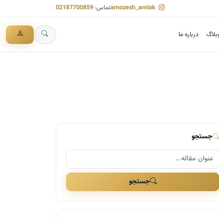
amozesh_amlak
تماس:
02187700859
بلاگ
درباره ما
جستجو
جستجو