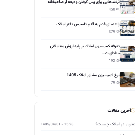
ترفندهایی برای پس گرفتن ودیعه از صاحبخانه
450
راهنمای قدم به قدم تاسیس دفتر املاک
379
تعرفه کمیسیون املاک بر پایه ارزش معاملاتی
مناطق ت…
192
نرخ کمیسیون مشاور املاک 1405
79
آخرین مقالات
عاون در املاک چیست؟
15:28 - 1405/04/01