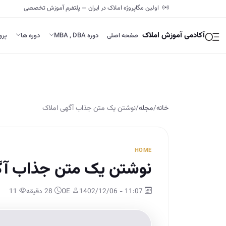
اولین مگاپروژه املاک در ایران — پلتفرم آموزش تخصصی
آکادمی آموزش املاک
صفحه اصلی
دوره MBA , DBA
دوره ها
پرو
خانه
/
مجله
/
نوشتن یک متن جذاب آگهی املاک
HOME
نوشتن یک متن جذاب آگ
11:07 - 1402/12/06
OE
28 دقیقه
11