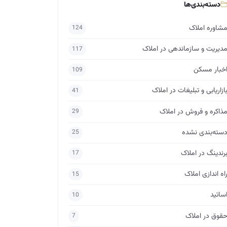
دسته‌بندی‌ها
شاوره املاک
124
دیریت و سازماندهی در املاک
117
خبار مسکن
109
ازاریابی و تبلیغات در املاک
41
ذاکره و فروش در املاک
29
سته‌بندی نشده
25
رندینگ در املاک
17
اه اندازی املاک
15
ساتید
10
قوق در املاک
7