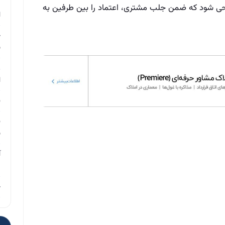
م
احی شود که ضمن جلب مشتری، اعتماد را بین طرفین به
ا
چ
ب
ر
ا
ن
ن
ب
آ
م
چ