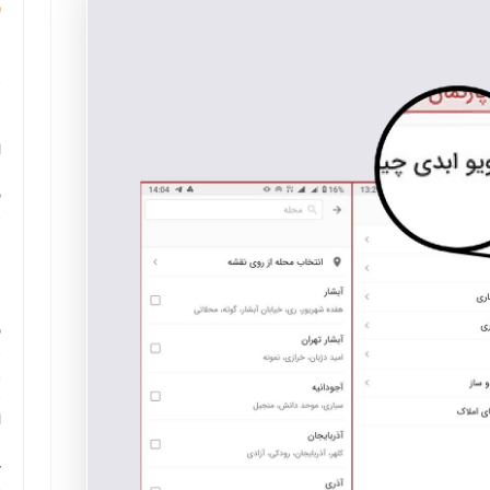
م
م
ا
ب
م
د
ب
ر
ا
ح