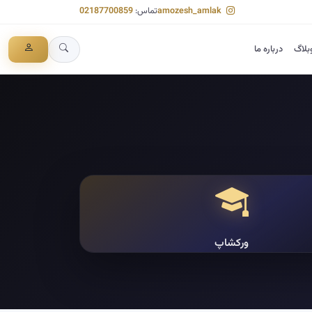
amozesh_amlak
تماس:
02187700859
بلاگ
درباره ما
ورکشاپ