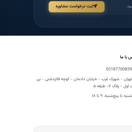
ثبت درخواست مشاوره
ود.
 با ما
02187700859
تهران - شهرک غرب - خیابان دادمان - کوچه فائزدشتی - بن
ل - پلاک ۷- طبقه ۵
شنبه تا پنج‌شنبه، ۹ تا ۱۸