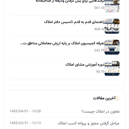
ترفندهایی برای پس گرفتن ودیعه از صاحبخانه
561
راهنمای قدم به قدم تاسیس دفتر املاک
468
تعرفه کمیسیون املاک بر پایه ارزش معاملاتی مناطق ت…
242
دوره آموزشی مشاور املاک
90
آخرین مقالات
تعاون در املاک چیست؟
15:28 - 1405/04/01
مراحل گرفتن مجوز و پروانه کسب املاک
12:13 - 1405/03/31