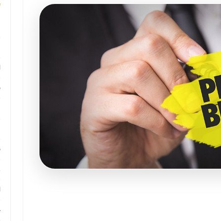
م
م
ا
ب
م
د
ب
ر
ا
ح