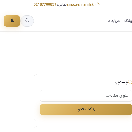
amozesh_amlak
تماس:
02187700859
بلاگ
درباره ما
جستجو
جستجو