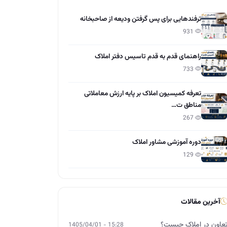
ترفندهایی برای پس گرفتن ودیعه از صاحبخانه
931
راهنمای قدم به قدم تاسیس دفتر املاک
733
تعرفه کمیسیون املاک بر پایه ارزش معاملاتی
مناطق ت…
267
دوره آموزشی مشاور املاک
129
آخرین مقالات
عاون در املاک چیست؟
15:28 - 1405/04/01