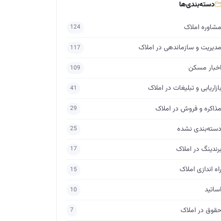
دسته‌بندی‌ها
شاوره املاک
124
دیریت و سازماندهی در املاک
117
خبار مسکن
109
ازاریابی و تبلیغات در املاک
41
ذاکره و فروش در املاک
29
سته‌بندی نشده
25
رندینگ در املاک
17
اه اندازی املاک
15
ساتید
10
قوق در املاک
7