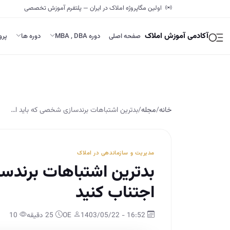
اولین مگاپروژه املاک در ایران — پلتفرم آموزش تخصصی
آکادمی آموزش املاک
صفحه اصلی
دوره MBA , DBA
دوره ها
پرو
خانه
/
مجله
/
بدترین اشتباهات برندسازی شخصی که باید ا…
مدیریت و سازماندهی در املاک
بدترین اشتباهات برندسا
اجتناب کنید
16:52 - 1403/05/22
OE
25 دقیقه
10