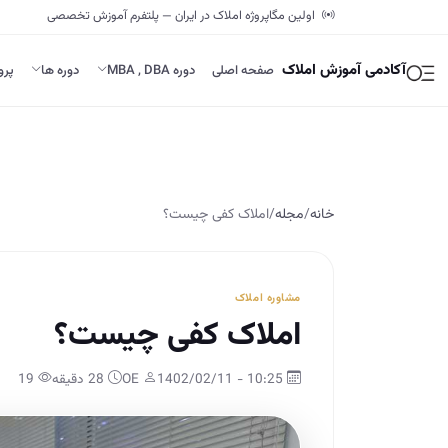
اولین مگاپروژه املاک در ایران — پلتفرم آموزش تخصصی
آکادمی آموزش املاک
صفحه اصلی
دوره MBA , DBA
دوره ها
پرو
خانه
/
مجله
/
املاک کفی چیست؟
مشاوره املاک
املاک کفی چیست؟
10:25 - 1402/02/11
OE
28 دقیقه
19