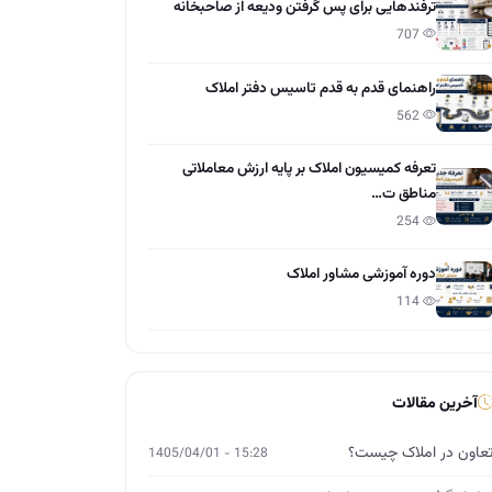
ترفندهایی برای پس گرفتن ودیعه از صاحبخانه
707
راهنمای قدم به قدم تاسیس دفتر املاک
562
تعرفه کمیسیون املاک بر پایه ارزش معاملاتی
مناطق ت…
254
دوره آموزشی مشاور املاک
114
آخرین مقالات
عاون در املاک چیست؟
15:28 - 1405/04/01