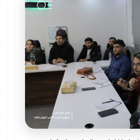
م
م
ا
ب
م
د
ب
ر
ا
ح