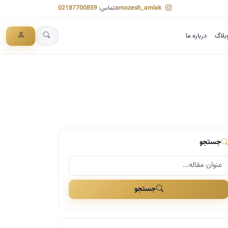
amozesh_amlak
تماس:
02187700859
بلاگ
درباره ما
جستجو
جستجو