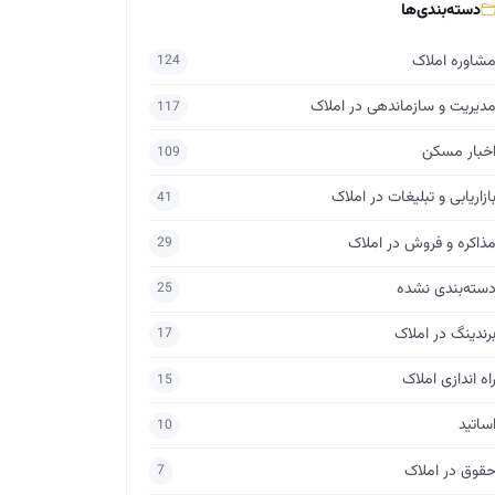
دسته‌بندی‌ها
شاوره املاک
124
دیریت و سازماندهی در املاک
117
خبار مسکن
109
ازاریابی و تبلیغات در املاک
41
ذاکره و فروش در املاک
29
سته‌بندی نشده
25
رندینگ در املاک
17
اه اندازی املاک
15
ساتید
10
قوق در املاک
7