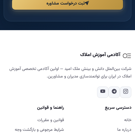
شرکت بین‌الملل دانش و بینش ملک امید — اولین آکادمی تخصصی آموزش
املاک در ایران برای توانمندسازی مدیران و مشاورین.
دسترسی سریع
راهنما و قوانین
خانه
قوانین و مقررات
درباره ما
شرایط مرجوعی و بازگشت وجه
دوره‌ها
حریم خصوصی
مجله
پشتیبانی و پیگیری
تماس با ما
تماس با ما
02187700859