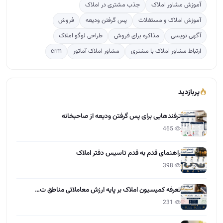
ترفندهایی برای پس گرفتن ودیعه از صاحبخانه
465
راهنمای قدم به قدم تاسیس دفتر املاک
398
تعرفه کمیسیون املاک بر پایه ارزش معاملاتی مناطق ت…
231
نرخ کمیسیون مشاور املاک 1405
83
آخرین مقالات
تعاون در املاک چیست؟
15:28 - 1405/04/01