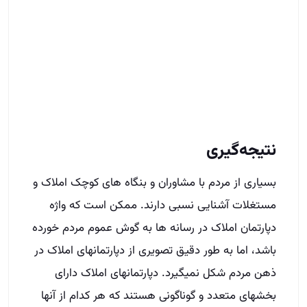
بسیاری از مردم با مشاوران و بنگاه ­های کوچک املاک و
مستغلات آشنایی نسبی دارند. ممکن است که واژه
دپارتمان املاک در رسانه­ ها به گوش عموم مردم خورده
باشد، اما به طور دقیق تصویری از دپارتمان­های املاک در
ذهن مردم شکل نمی­گیرد. دپارتمان­های املاک دارای
بخش­های متعدد و گوناگونی هستند که هر کدام از آن­ها
به‌صورت کاملاً تخصصی روی حوزه ­ای خاص مشغول به
فعالیت هستند. به عبارتی مشاوران در آژانس ­های
املاک سنتی، مجموعه ­ای از وظایف را بر عهده دارند،
اما در دپارتمان ­های املاک شرایط بدین صورت نیست.
در دپارتمان­های املاک برای هر کدام از کارمندان وظایف
ویژه و مشخصی تعیین شده است. در این عرصه،
مشاوران در حوزه­ های خود کاملاً متخصص هستند.