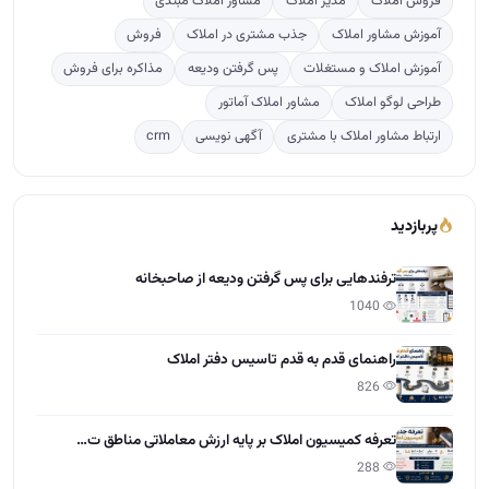
ترفندهایی برای پس گرفتن ودیعه از صاحبخانه
1040
راهنمای قدم به قدم تاسیس دفتر املاک
826
تعرفه کمیسیون املاک بر پایه ارزش معاملاتی مناطق ت…
288
دوره آموزشی مشاور املاک
151
آخرین مقالات
تعاون در املاک چیست؟
15:28 - 1405/04/01
مراحل گرفتن مجوز و پروانه کسب املاک
12:13 - 1405/03/31