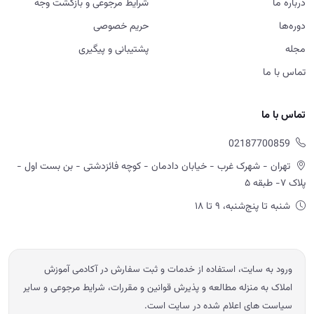
تهران - شهرک غرب - خیابان دادمان - کوچه فائزدشتی - بن بست اول -
پلاک ۷- طبقه ۵
شنبه تا پنج‌شنبه، ۹ تا ۱۸
ورود به سایت، استفاده از خدمات و ثبت سفارش در آکادمی آموزش
املاک به منزله مطالعه و پذیرش قوانین و مقررات، شرایط مرجوعی و سایر
سیاست های اعلام شده در سایت است.
© 2026 آموزش املاک امید ابراهیمی — تمامی حقوق محفوظ است.
Powered by OE