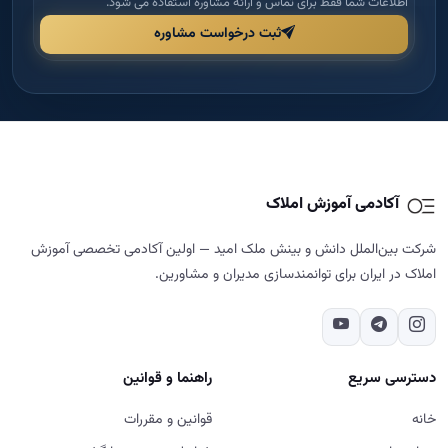
شرکت بین‌الملل دانش و بینش ملک امید — اولین آکادمی تخصصی آموزش
املاک در ایران برای توانمندسازی مدیران و مشاورین.
دسترسی سریع
راهنما و قوانین
خانه
قوانین و مقررات
درباره ما
شرایط مرجوعی و بازگشت وجه
دوره‌ها
حریم خصوصی
مجله
پشتیبانی و پیگیری
تماس با ما
تماس با ما
02187700859