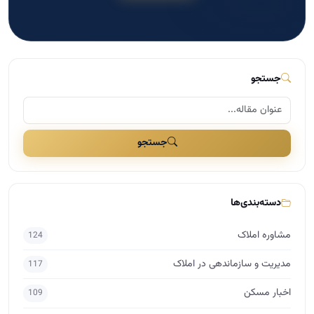
دسته‌بندی‌ها
مشاوره املاک
124
مدیریت و سازماندهی در املاک
117
اخبار مسکن
109
بازاریابی و تبلیغات در املاک
41
مذاکره و فروش در املاک
29
دسته‌بندی نشده
25
برندینگ در املاک
17
راه اندازی املاک
15
اساتید
10