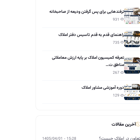
ترفندهایی برای پس گرفتن ودیعه از صاحبخانه
931
راهنمای قدم به قدم تاسیس دفتر املاک
735
تعرفه کمیسیون املاک بر پایه ارزش معاملاتی
مناطق ت…
267
دوره آموزشی مشاور املاک
129
آخرین مقالات
عاون در املاک چیست؟
15:28 - 1405/04/01