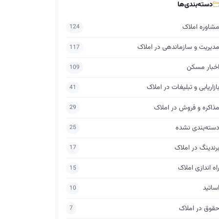
دسته‌بندی‌ها
شاوره املاک
124
دیریت و سازماندهی در املاک
117
خبار مسکن
109
ازاریابی و تبلیغات در املاک
41
ذاکره و فروش در املاک
29
سته‌بندی نشده
25
رندینگ در املاک
17
اه اندازی املاک
15
ساتید
10
قوق در املاک
7