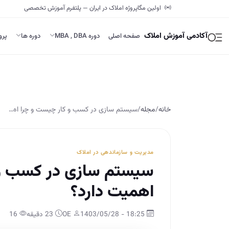
اولین مگاپروژه املاک در ایران — پلتفرم آموزش تخصصی
آکادمی آموزش املاک
صفحه اصلی
دوره MBA , DBA
دوره ها
پرو
خانه
/
مجله
/
سیستم­ سازی در کسب ­و کار چیست و چرا اه…
مدیریت و سازماندهی در املاک
سیستم­ سازی در کسب ­و
اهمیت دارد؟
18:25 - 1403/05/28
OE
23 دقیقه
16