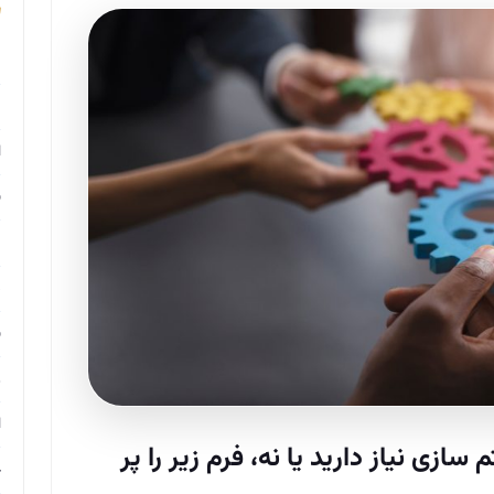
م
م
ا
ب
م
د
ب
ر
ا
ازی نیاز دارید یا نه، فرم زیر را پر
ح