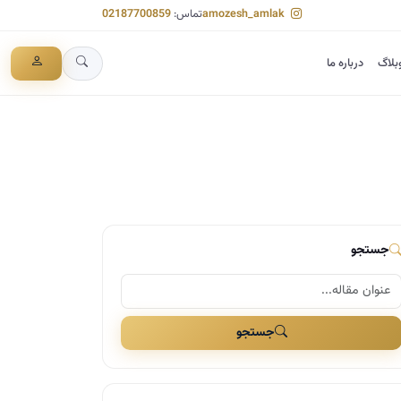
amozesh_amlak
تماس:
02187700859
بلاگ
درباره ما
جستجو
جستجو