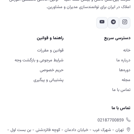
دوره‌ها
حریم خصوصی
مجله
پشتیبانی و پیگیری
تماس با ما
تماس با ما
02187700859
تهران - شهرک غرب - خیابان دادمان - کوچه فائزدشتی - بن بست اول -
پلاک ۷- طبقه ۵
شنبه تا پنج‌شنبه، ۹ تا ۱۸
ورود به سایت، استفاده از خدمات و ثبت سفارش در آکادمی آموزش
املاک به منزله مطالعه و پذیرش قوانین و مقررات، شرایط مرجوعی و سایر
سیاست های اعلام شده در سایت است.