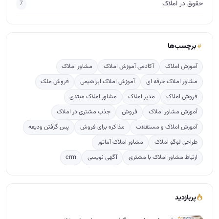
آموزش مشاور املاک
فروش
جذب مشتری در املاک
آموزش املاک و مستغلات
مذاکره برای فروش
پس گرفتن ودیعه
طراحی لوگو املاک
مشاور املاک آماتور
ارتباط مشاور املاک با مشتری
آگهی نویسی
crm
پربازدید
ترفندهایی برای پس گرفتن ودیعه از صاحبخانه
1063
راهنمای قدم به قدم تاسیس دفتر املاک
842
تعرفه کمیسیون املاک بر پایه ارزش معاملاتی مناطق ت…
294