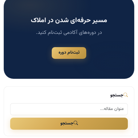
جستجو
جستجو
دسته‌بندی‌ها
مشاوره املاک
124
مدیریت و سازماندهی در املاک
117
اخبار مسکن
109