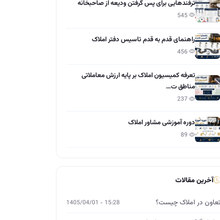
ترفندهایی برای پس گرفتن ودیعه از صاحبخانه
545
راهنمای قدم به قدم تاسیس دفتر املاک
456
تعرفه کمیسیون املاک بر پایه ارزش معاملاتی
مناطق ت…
237
دوره آموزشی مشاور املاک
89
آخرین مقالات
عاون در املاک چیست؟
15:28 - 1405/04/01