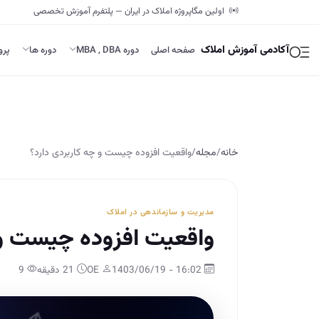
اولین مگاپروژه املاک در ایران — پلتفرم آموزش تخصصی
آکادمی آموزش املاک
صفحه اصلی
دوره MBA , DBA
دوره ها
پرو
خانه
/
مجله
/
واقعیت افزوده چیست و چه کاربردی دارد؟
مدیریت و سازماندهی در املاک
واقعیت افزوده چیست و 
16:02 - 1403/06/19
OE
21 دقیقه
9