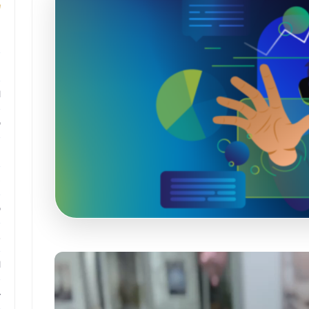
م
م
ا
ب
م
د
ب
ر
ا
ح