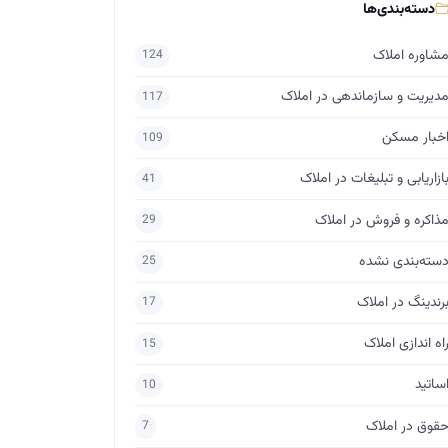
دسته‌بندی‌ها
شاوره املاک
124
دیریت و سازماندهی در املاک
117
خبار مسکن
109
ازاریابی و تبلیغات در املاک
41
ذاکره و فروش در املاک
29
سته‌بندی نشده
25
رندینگ در املاک
17
اه اندازی املاک
15
ساتید
10
قوق در املاک
7