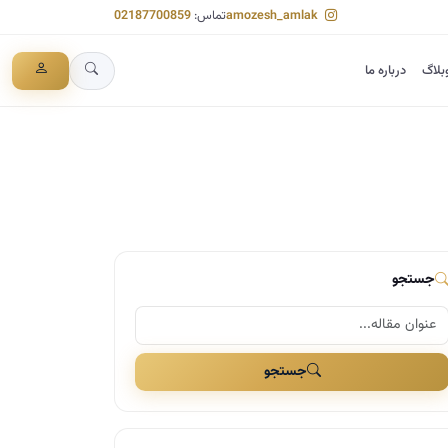
amozesh_amlak
تماس:
02187700859
بلاگ
درباره ما
جستجو
جستجو