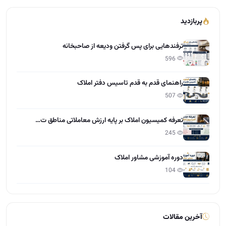
پربازدید
ترفندهایی برای پس گرفتن ودیعه از صاحبخانه
596
راهنمای قدم به قدم تاسیس دفتر املاک
507
تعرفه کمیسیون املاک بر پایه ارزش معاملاتی مناطق ت…
245
دوره آموزشی مشاور املاک
104
آخرین مقالات