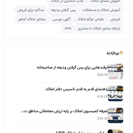
آموزش مشاور املاک
جذب مشتری در املاک
آموزش املاک و مستغلات
پس گرفتن ودیعه
مذاکره برای فروش
فروش
طراحی لوگو املاک
آگهی نویسی
مشاور املاک آماتور
ارتباط مشاور املاک با مشتری
crm
پربازدید
ترفندهایی برای پس گرفتن ودیعه از صاحبخانه
504
راهنمای قدم به قدم تاسیس دفتر املاک
416
تعرفه کمیسیون املاک بر پایه ارزش معاملاتی مناطق ت…
234