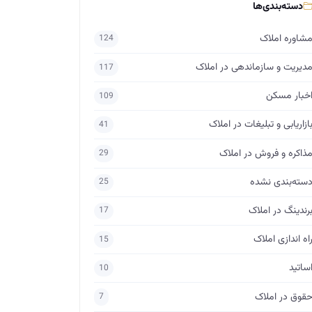
دسته‌بندی‌ها
شاوره املاک
124
دیریت و سازماندهی در املاک
117
خبار مسکن
109
ازاریابی و تبلیغات در املاک
41
ذاکره و فروش در املاک
29
سته‌بندی نشده
25
رندینگ در املاک
17
اه اندازی املاک
15
ساتید
10
قوق در املاک
7