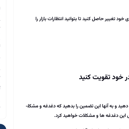
م
ا
خود تغییر حاصل کنید تا بتوانید انتظارات بازار را
چ
ب
ر
ا
ن
ن
ب
آ
م
باید به­طور فعال و موثر به مشتریان خود گوش دهید و به آنها این تضمین را بدهید که دغدغه و مشکل­
چ
حل این دغدغه­ ها و مشکلات خواهید کرد.