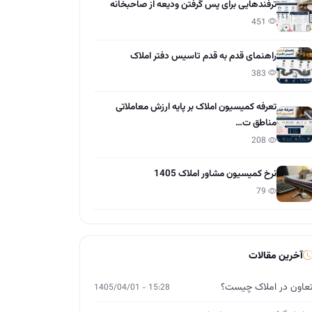
ترفندهایی برای پس گرفتن ودیعه از صاحبخانه
451
راهنمای قدم به قدم تاسیس دفتر املاک
383
تعرفه کمیسیون املاک بر پایه ارزش معاملاتی
مناطق ت…
208
نرخ کمیسیون مشاور املاک 1405
79
آخرین مقالات
عاون در املاک چیست؟
15:28 - 1405/04/01