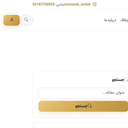
amozesh_amlak
تماس:
02187700859
بلاگ
درباره ما
جستجو
جستجو