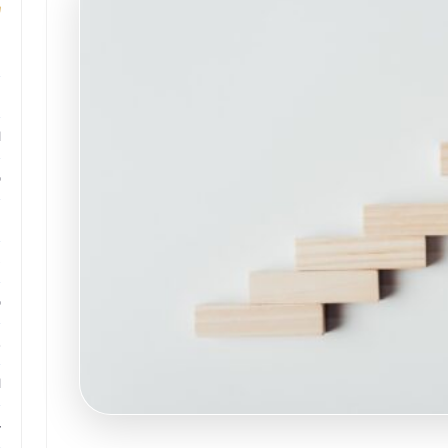
م
م
ا
ب
م
د
ب
ر
ا
ح