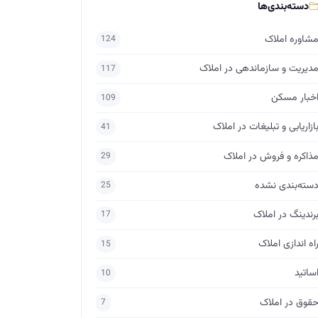
دسته‌بندی‌ها
شاوره املاک
124
دیریت و سازماندهی در املاک
117
خبار مسکن
109
ازاریابی و تبلیغات در املاک
41
ذاکره و فروش در املاک
29
سته‌بندی نشده
25
رندینگ در املاک
17
اه اندازی املاک
15
ساتید
10
قوق در املاک
7