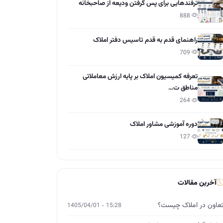
ترفندهایی برای پس گرفتن ودیعه از صاحبخانه
888
راهنمای قدم به قدم تاسیس دفتر املاک
709
تعرفه کمیسیون املاک بر پایه ارزش معاملاتی
مناطق ت…
264
دوره آموزشی مشاور املاک
127
آخرین مقالات
عاون در املاک چیست؟
15:28 - 1405/04/01