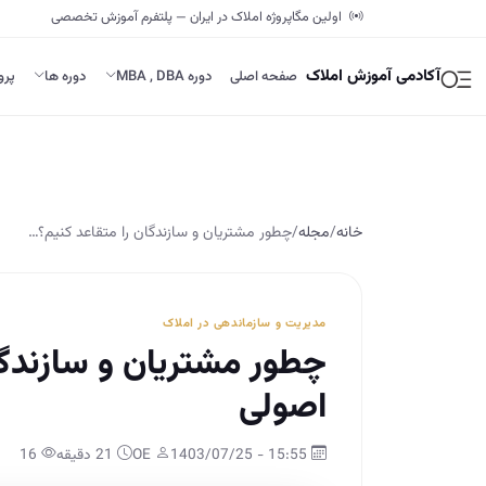
اولین مگاپروژه املاک در ایران — پلتفرم آموزش تخصصی
آکادمی آموزش املاک
صفحه اصلی
دوره MBA , DBA
دوره ها
پرو
خانه
/
مجله
/
چطور مشتریان و سازندگان را متقاعد کنیم؟…
مدیریت و سازماندهی در املاک
اصولی
15:55 - 1403/07/25
OE
21 دقیقه
16