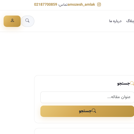
amozesh_amlak
تماس:
02187700859
بلاگ
درباره ما
جستجو
جستجو