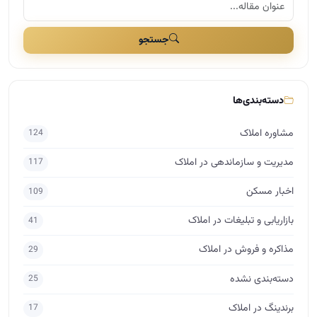
مدیریت و سازماندهی در املاک
117
اخبار مسکن
109
بازاریابی و تبلیغات در املاک
41
مذاکره و فروش در املاک
29
دسته‌بندی نشده
25
برندینگ در املاک
17
راه اندازی املاک
15
اساتید
10
حقوق در املاک
7
برچسب‌ها