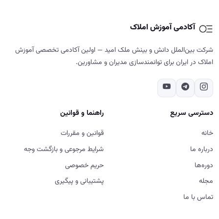
دسترسی سریع
راهنما و قوانین
خانه
قوانین و مقررات
درباره ما
شرایط مرجوعی و بازگشت وجه
دوره‌ها
حریم خصوصی
مجله
پشتیبانی و پیگیری
تماس با ما
تماس با ما
02187700859
تهران - شهرک غرب - خیابان دادمان - کوچه فائزدشتی - بن بست اول -
پلاک ۷- طبقه ۵
شنبه تا پنج‌شنبه، ۹ تا ۱۸