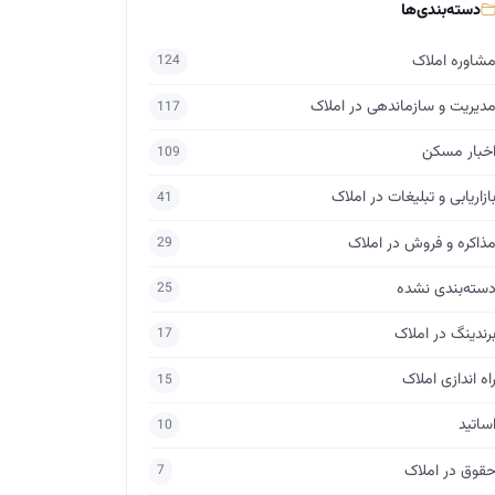
دسته‌بندی‌ها
شاوره املاک
124
دیریت و سازماندهی در املاک
117
خبار مسکن
109
ازاریابی و تبلیغات در املاک
41
ذاکره و فروش در املاک
29
سته‌بندی نشده
25
رندینگ در املاک
17
اه اندازی املاک
15
ساتید
10
قوق در املاک
7