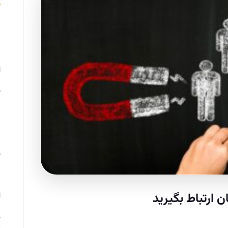
م
م
ا
ب
م
د
ب
ر
ا
ح