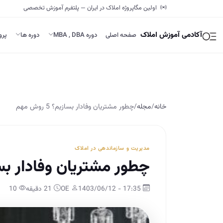
اولین مگاپروژه املاک در ایران — پلتفرم آموزش تخصصی
آکادمی آموزش املاک
صفحه اصلی
دوره MBA , DBA
دوره ها
پرو
خانه
/
مجله
/
چطور مشتریان وفادار بسازیم؟ 5 روش مهم
مدیریت و سازماندهی در املاک
چطور مشتریان وفادار بسازیم؟ 5
17:35 - 1403/06/12
OE
21 دقیقه
10