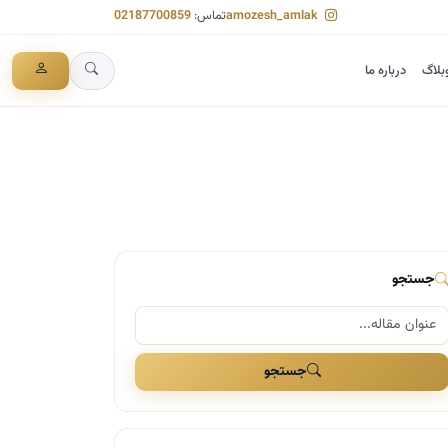
amozesh_amlak
تماس:
02187700859
بلاگ
درباره ما
جستجو
جستجو