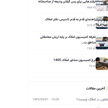
ترفندهایی برای پس گرفتن ودیعه از صاحبخانه
444
راهنمای قدم به قدم تاسیس دفتر املاک
373
تعرفه کمیسیون املاک بر پایه ارزش معاملاتی
مناطق ت…
159
نرخ کمیسیون مشاور املاک 1405
79
آخرین مقالات
عاون در املاک چیست؟
15:28 - 1405/04/01