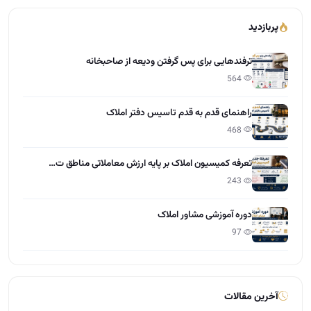
پربازدید
ترفندهایی برای پس گرفتن ودیعه از صاحبخانه
564
راهنمای قدم به قدم تاسیس دفتر املاک
468
تعرفه کمیسیون املاک بر پایه ارزش معاملاتی مناطق ت…
243
دوره آموزشی مشاور املاک
97
آخرین مقالات