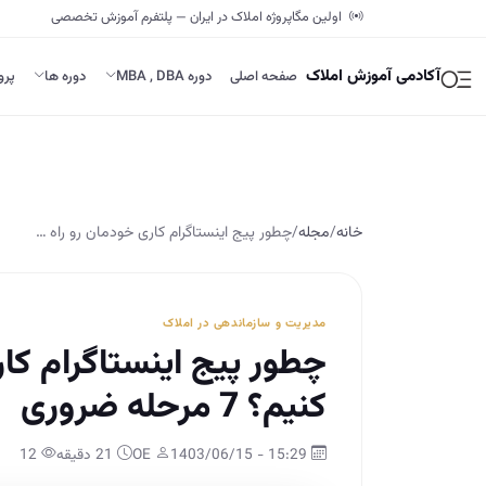
اولین مگاپروژه املاک در ایران — پلتفرم آموزش تخصصی
آکادمی آموزش املاک
صفحه اصلی
دوره MBA , DBA
دوره ها
پرو
خانه
/
مجله
/
چطور پیج اینستاگرام کاری خودمان رو راه …
مدیریت و سازماندهی در املاک
چطور پیج اینستاگرام کار
کنیم؟ 7 مرحله ضروری
15:29 - 1403/06/15
OE
21 دقیقه
12