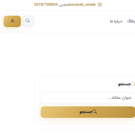
amozesh_amlak
تماس:
02187700859
بلاگ
درباره ما
جستجو
جستجو