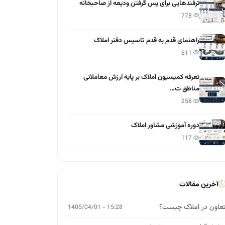
ترفندهایی برای پس گرفتن ودیعه از صاحبخانه
778
راهنمای قدم به قدم تاسیس دفتر املاک
611
تعرفه کمیسیون املاک بر پایه ارزش معاملاتی
مناطق ت…
258
دوره آموزشی مشاور املاک
117
آخرین مقالات
عاون در املاک چیست؟
15:28 - 1405/04/01