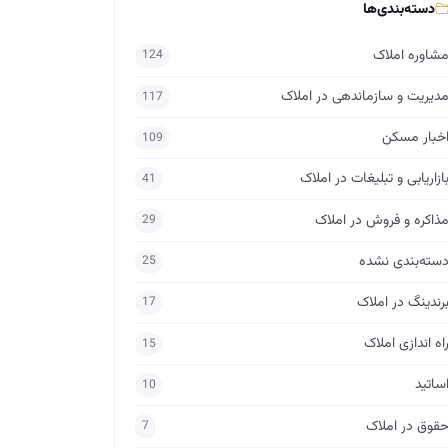
دسته‌بندی‌ها
شاوره املاک
124
دیریت و سازماندهی در املاک
117
خبار مسکن
109
ازاریابی و تبلیغات در املاک
41
ذاکره و فروش در املاک
29
سته‌بندی نشده
25
رندینگ در املاک
17
اه اندازی املاک
15
ساتید
10
قوق در املاک
7