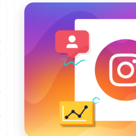
م
م
ا
ب
م
د
ب
ر
ا
ح