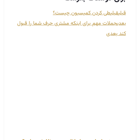
مدیر رنج اجاره در املاک چه وظایفی دارد؟
بهمن 4, 1402
در دنیای پویای املاک و مستغلات، مدیر رنج
(Property Manager) نقش بسیار حیاتی ایفا می‌کند.
این فرد با وظایف گسترده و متنوع خود، به بهبود
عملکرد و مدیریت مؤثر مشاورین املاک کمک می‌کند. از
تعیین قیمت اجاره تا نظارت بر ارتباط مشاورین با