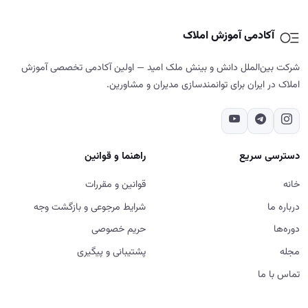
خانه
قوانین و مقررات
درباره ما
شرایط مرجوعی و بازگشت وجه
دوره‌ها
حریم خصوصی
مجله
پشتیبانی و پیگیری
تماس با ما
تماس با ما
02187700859
تهران - شهرک غرب - خیابان دادمان - کوچه فائزدشتی - بن بست اول -
پلاک ۷- طبقه ۵
شنبه تا پنج‌شنبه، ۹ تا ۱۸
ورود به سایت، استفاده از خدمات و ثبت سفارش در آکادمی آموزش