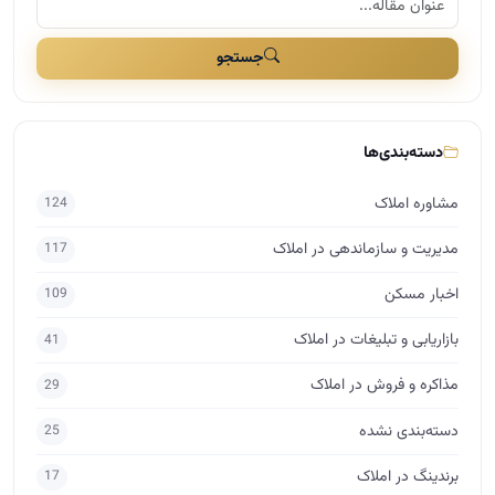
اخبار مسکن
109
بازاریابی و تبلیغات در املاک
41
مذاکره و فروش در املاک
29
دسته‌بندی نشده
25
برندینگ در املاک
17
راه اندازی املاک
15
اساتید
10
حقوق در املاک
7
برچسب‌ها
آکادمی آموزش املاک
مشاور املاک
آموزش املاک