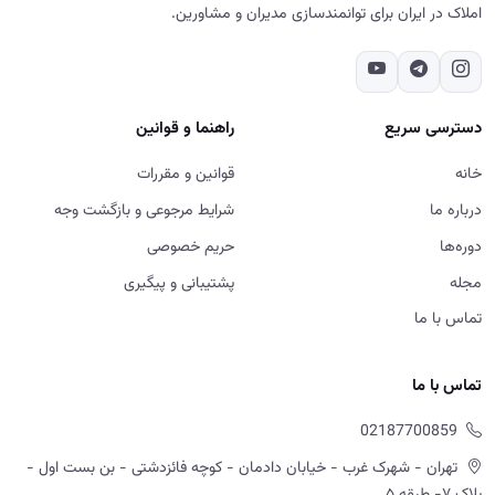
مجله
پشتیبانی و پیگیری
تماس با ما
تماس با ما
02187700859
تهران - شهرک غرب - خیابان دادمان - کوچه فائزدشتی - بن بست اول -
پلاک ۷- طبقه ۵
شنبه تا پنج‌شنبه، ۹ تا ۱۸
ورود به سایت، استفاده از خدمات و ثبت سفارش در آکادمی آموزش
املاک به منزله مطالعه و پذیرش قوانین و مقررات، شرایط مرجوعی و سایر
سیاست های اعلام شده در سایت است.