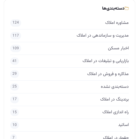
دسته‌بندی نشده
25
برندینگ در املاک
17
راه اندازی املاک
15
اساتید
10
حقوق در املاک
7
برچسب‌ها
آموزش املاک
مشاور املاک
آکادمی آموزش املاک
آموزش املاک ابراهیمی
مشاور املاک حرفه ای
فروش املاک
فروش ملک
مدیر املاک
مشاور املاک مبتدی
آموزش مشاور املاک
آموزش املاک و مستغلات
جذب مشتری در املاک
پس گرفتن ودیعه
مذاکره برای فروش