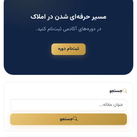
جستجو
جستجو
دسته‌بندی‌ها
مشاوره املاک
124
مدیریت و سازماندهی در املاک
117
اخبار مسکن
109
بازاریابی و تبلیغات در املاک
41
مذاکره و فروش در املاک
29