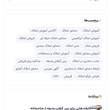
ارتباط مشاور املاک با مشتری
آگهی نویسی
مشاور املاک آماتور
طراحی لوگو املاک
فروش
crm
پربازدید
ترفندهایی برای پس گرفتن ودیعه از صاحبخانه
448
راهنمای قدم به قدم تاسیس دفتر املاک
378
تعرفه کمیسیون املاک بر پایه ارزش معاملاتی مناطق ت…
191
نرخ کمیسیون مشاور املاک 1405
79