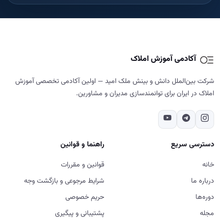
خانه
قوانین و مقررات
درباره ما
شرایط مرجوعی و بازگشت وجه
دوره‌ها
حریم خصوصی
مجله
پشتیبانی و پیگیری
تماس با ما
تماس با ما
02187700859
تهران - شهرک غرب - خیابان دادمان - کوچه فائزدشتی - بن بست اول -
پلاک ۷- طبقه ۵
شنبه تا پنج‌شنبه، ۹ تا ۱۸
ورود به سایت، استفاده از خدمات و ثبت سفارش در آکادمی آموزش