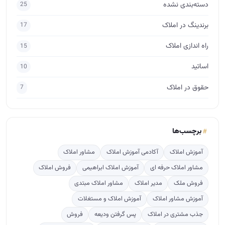
مشاور املاک حرفه ای
آموزش املاک ابراهیمی
فروش املاک
فروش ملک
مدیر املاک
مشاور املاک مبتدی
آموزش مشاور املاک
آموزش املاک و مستغلات
جذب مشتری در املاک
پس گرفتن ودیعه
فروش
طراحی لوگو املاک
مذاکره برای فروش
مشاور املاک آماتور
ارتباط مشاور املاک با مشتری
آگهی نویسی
crm
پربازدید
ترفندهایی برای پس گرفتن ودیعه از صاحبخانه
728
راهنمای قدم به قدم تاسیس دفتر املاک
584