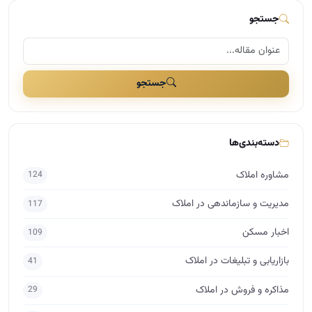
اخبار مسکن
109
بازاریابی و تبلیغات در املاک
41
مذاکره و فروش در املاک
29
دسته‌بندی نشده
25
برندینگ در املاک
17
راه اندازی املاک
15
اساتید
10
حقوق در املاک
7
برچسب‌ها
آموزش املاک
آکادمی آموزش املاک
مشاور املاک