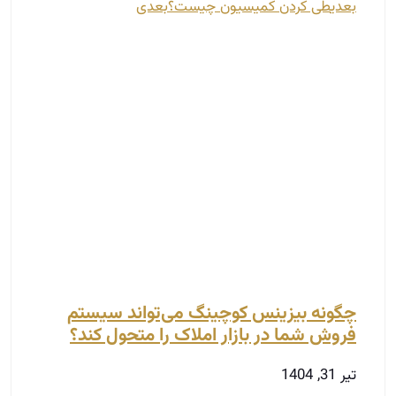
بعدی
طی کردن کمیسیون چیست؟
بعدی
چگونه بیزینس کوچینگ می‌تواند سیستم
فروش شما در بازار املاک را متحول کند؟
تیر 31, 1404
مقدمه بازار املاک دیگر مثل گذشته نیست؛ رقابت
شدیدتر، خریداران آگاه‌ تر و مشتریان کم‌حوصله‌ تر
شده‌اند. در چنین شرایطی، مشاوران و مدیران موفق
کسانی
توضیحات بیشتر »