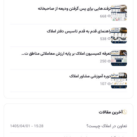
ترفندهایی برای پس گرفتن ودیعه از صاحبخانه
668
راهنمای قدم به قدم تاسیس دفتر املاک
538
تعرفه کمیسیون املاک بر پایه ارزش معاملاتی مناطق ت…
250
دوره آموزشی مشاور املاک
107
آخرین مقالات
تعاون در املاک چیست؟
15:28 - 1405/04/01