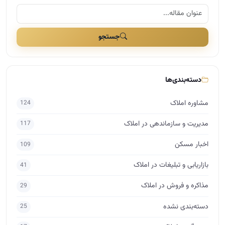
اخبار مسکن
109
بازاریابی و تبلیغات در املاک
41
مذاکره و فروش در املاک
29
دسته‌بندی نشده
25
برندینگ در املاک
17
راه اندازی املاک
15
اساتید
10
حقوق در املاک
7
برچسب‌ها