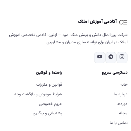
خانه
قوانین و مقررات
درباره ما
شرایط مرجوعی و بازگشت وجه
دوره‌ها
حریم خصوصی
مجله
پشتیبانی و پیگیری
تماس با ما
تماس با ما
02187700859
تهران - شهرک غرب - خیابان دادمان - کوچه فائزدشتی - بن بست اول -
پلاک ۷- طبقه ۵
شنبه تا پنج‌شنبه، ۹ تا ۱۸
ورود به سایت، استفاده از خدمات و ثبت سفارش در آکادمی آموزش