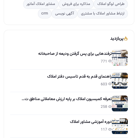
طراحی لوگو املاک
مذاکره برای فروش
مشاور املاک آماتور
ارتباط مشاور املاک با مشتری
آگهی نویسی
crm
پربازدید
ترفندهایی برای پس گرفتن ودیعه از صاحبخانه
771
راهنمای قدم به قدم تاسیس دفتر املاک
603
تعرفه کمیسیون املاک بر پایه ارزش معاملاتی مناطق ت…
258
دوره آموزشی مشاور املاک
117