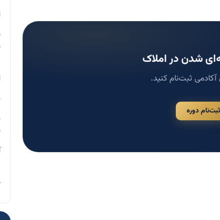
م
ا
چ
ب
ای شدن در املاک
ر
 آکادمی ثبت‌نام کنید.
ا
ن
ثبت‌نام دوره
ن
ب
آ
م
چ