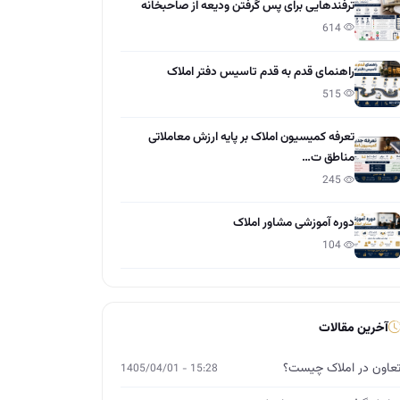
ترفندهایی برای پس گرفتن ودیعه از صاحبخانه
614
راهنمای قدم به قدم تاسیس دفتر املاک
515
تعرفه کمیسیون املاک بر پایه ارزش معاملاتی
مناطق ت…
245
دوره آموزشی مشاور املاک
104
آخرین مقالات
عاون در املاک چیست؟
15:28 - 1405/04/01