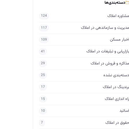
دسته‌بندی‌ها
شاوره املاک
124
دیریت و سازماندهی در املاک
117
خبار مسکن
109
ازاریابی و تبلیغات در املاک
41
ذاکره و فروش در املاک
29
سته‌بندی نشده
25
رندینگ در املاک
17
اه اندازی املاک
15
ساتید
10
قوق در املاک
7