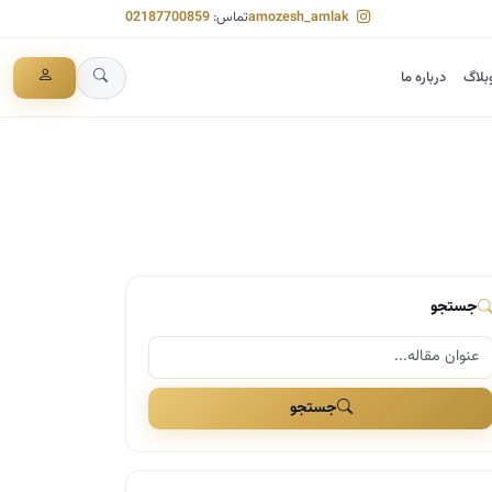
amozesh_amlak
تماس:
02187700859
بلاگ
درباره ما
جستجو
جستجو