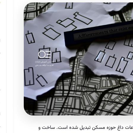
م
م
ا
ب
م
د
ب
ر
ا
ح
ان به یکی از موضوعات داغ حوزه مسکن تبدیل شده است. ساخت و