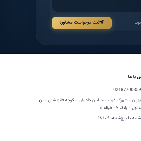
ثبت درخواست مشاوره
ود.
 با ما
02187700859
تهران - شهرک غرب - خیابان دادمان - کوچه فائزدشتی - بن
ل - پلاک ۷- طبقه ۵
شنبه تا پنج‌شنبه، ۹ تا ۱۸