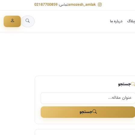
amozesh_amlak
تماس:
02187700859
بلاگ
درباره ما
جستجو
جستجو