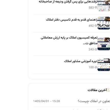
ترفندهایی برای پس گرفتن ودیعه از صاحبخانه
583
راهنمای قدم به قدم تاسیس دفتر املاک
492
تعرفه کمیسیون املاک بر پایه ارزش معاملاتی
مناطق ت…
243
دوره آموزشی مشاور املاک
100
آخرین مقالات
عاون در املاک چیست؟
15:28 - 1405/04/01