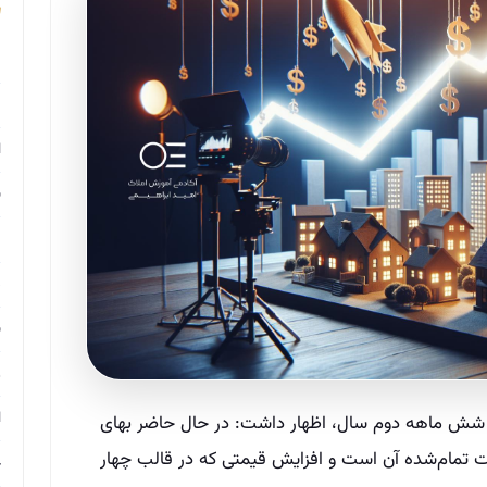
م
م
ا
ب
م
د
ب
ر
ا
در شش ماهه دوم سال، اظهار داشت: در حال حاضر بهای
 تمام‌شده آن است و افزایش قیمتی که در قالب چهار
ح