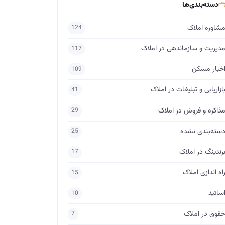
دسته‌بندی‌ها
شاوره املاک
124
دیریت و سازماندهی در املاک
117
خبار مسکن
109
ازاریابی و تبلیغات در املاک
41
ذاکره و فروش در املاک
29
سته‌بندی نشده
25
رندینگ در املاک
17
اه اندازی املاک
15
ساتید
10
قوق در املاک
7