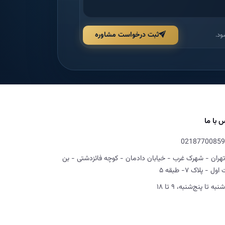
ثبت درخواست مشاوره
ود.
 با ما
02187700859
تهران - شهرک غرب - خیابان دادمان - کوچه فائزدشتی - بن
ل - پلاک ۷- طبقه ۵
شنبه تا پنج‌شنبه، ۹ تا ۱۸