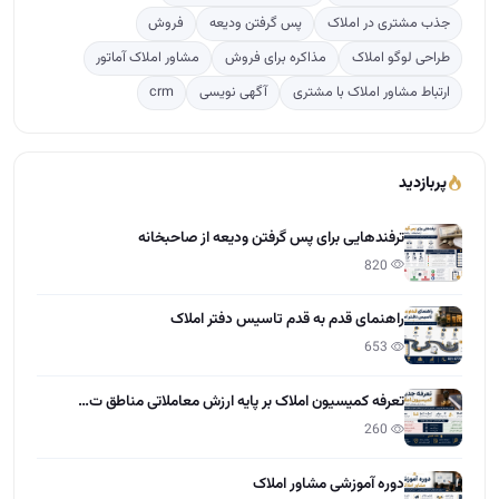
جذب مشتری در املاک
پس گرفتن ودیعه
فروش
طراحی لوگو املاک
مذاکره برای فروش
مشاور املاک آماتور
ارتباط مشاور املاک با مشتری
آگهی نویسی
crm
پربازدید
ترفندهایی برای پس گرفتن ودیعه از صاحبخانه
820
راهنمای قدم به قدم تاسیس دفتر املاک
653
تعرفه کمیسیون املاک بر پایه ارزش معاملاتی مناطق ت…
260
دوره آموزشی مشاور املاک