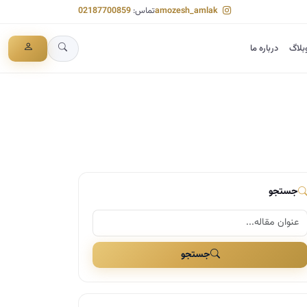
amozesh_amlak
تماس:
02187700859
بلاگ
درباره ما
جستجو
جستجو