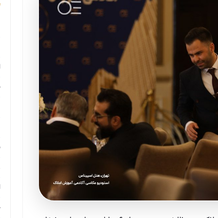
م
م
ا
ب
م
د
ب
ر
ا
ح