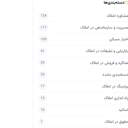
دسته‌بندی‌ها
شاوره املاک
124
دیریت و سازماندهی در املاک
117
خبار مسکن
109
ازاریابی و تبلیغات در املاک
41
ذاکره و فروش در املاک
29
سته‌بندی نشده
25
رندینگ در املاک
17
اه اندازی املاک
15
ساتید
10
قوق در املاک
7