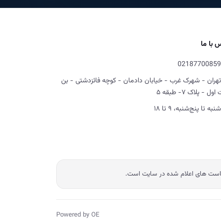
 با ما
02187700859
تهران - شهرک غرب - خیابان دادمان - کوچه فائزدشتی - بن
ل - پلاک ۷- طبقه ۵
شنبه تا پنج‌شنبه، ۹ تا ۱۸
یاست های اعلام شده در سایت است.
Powered by OE