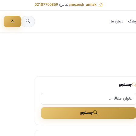
amozesh_amlak
تماس:
02187700859
بلاگ
درباره ما
جستجو
جستجو