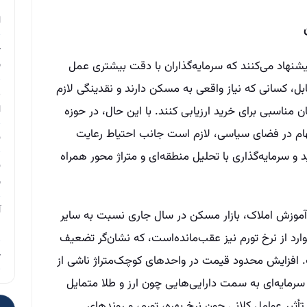
م
ا
چ
پیشنهاد می‌کنند که سرمایه‌گذاران با دقت بیشتری عمل
ب
بل، کسانی که نیاز واقعی به مسکن دارند و نقدینگی لازم
ر
ا
ن مناسبی برای خرید ارزیابی کنند. با این حال، در حوزه
 ابهام در فضای سیاسی، لازم است جانب احتیاط رعایت
ن
سرمایه‌گذاری با تحلیل منطقه‌ای و متراژ محور همراه
ن
ب
آ
ر آموزش املاک، بازار مسکن در سال جاری نسبت به سایر
م
ارد از نرخ تورم نیز عقب‌مانده‌است، که نشان‌گر تضعیف
چ
 افزایش محدود قیمت در واحدهای کوچک‌متراژ ناشی از
رمایه‌ای به سمت دارایی‌هایی چون ارز و طلا متمایل
ثیر عوامل کلانی چون نرخ بهره، تورم، و روندهای