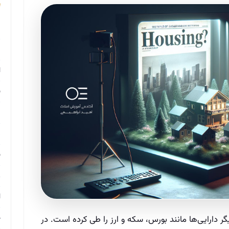
م
م
ا
ب
م
د
ب
ر
ا
ح
 دارایی‌ها مانند بورس، سکه و ارز را طی کرده است. در