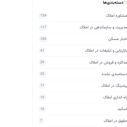
دسته‌بندی‌ها
شاوره املاک
124
دیریت و سازماندهی در املاک
117
خبار مسکن
109
ازاریابی و تبلیغات در املاک
41
ذاکره و فروش در املاک
29
سته‌بندی نشده
25
رندینگ در املاک
17
اه اندازی املاک
15
ساتید
10
قوق در املاک
7