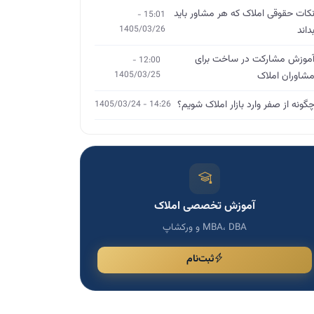
کات حقوقی املاک که هر مشاور باید
15:01 -
داند
1405/03/26
موزش مشارکت در ساخت برای
12:00 -
شاوران املاک
1405/03/25
گونه از صفر وارد بازار املاک شویم؟
14:26 - 1405/03/24
آموزش تخصصی املاک
MBA، DBA و ورکشاپ
ثبت‌نام