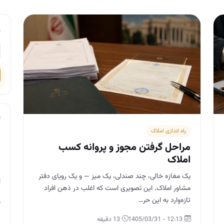
راه اندازی املاک
م
مراحل گرفتن مجوز و پروانه کسب
املاک
م
یک مغازه خالی، چند صندلی، یک میز — و یک رویای دفتر
ا
مشاور املاک. این تصویری است که اغلب در ذهن افراد
تازه‌وارد به این حر…
ب
12:13 - 1405/03/31
13 دقیقه
م