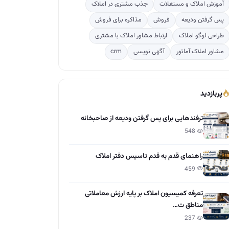
آموزش املاک و مستغلات
جذب مشتری در املاک
پس گرفتن ودیعه
فروش
مذاکره برای فروش
طراحی لوگو املاک
ارتباط مشاور املاک با مشتری
مشاور املاک آماتور
آگهی نویسی
crm
پربازدید
ترفندهایی برای پس گرفتن ودیعه از صاحبخانه
548
راهنمای قدم به قدم تاسیس دفتر املاک
459
تعرفه کمیسیون املاک بر پایه ارزش معاملاتی
مناطق ت…
237