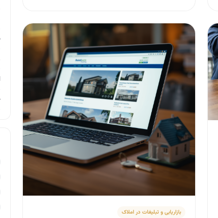
د
ب
ر
ا
ح
بازاریابی و تبلیغات در املاک