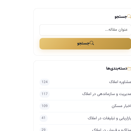
جستجو
جستجو
دسته‌بندی‌ها
شاوره املاک
124
دیریت و سازماندهی در املاک
117
خبار مسکن
109
ازاریابی و تبلیغات در املاک
41
ذاکره و فروش در املاک
29